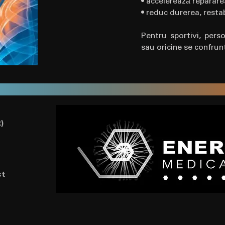
• accelerează reparare
• reduc durerea, restab
Pentru sportivi, perso
sau oricine se confrun
)
ct