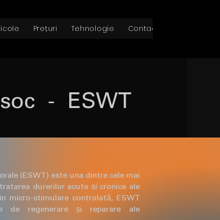
ticole
Prețuri
Tehnologie
Contact
 soc - ESWT
orale (ESWT) este una dintre cele mai
tratarea durerilor acute și cronice ale
rin micro-stimulare controlată, ESWT
le de regenerare și reparare ale