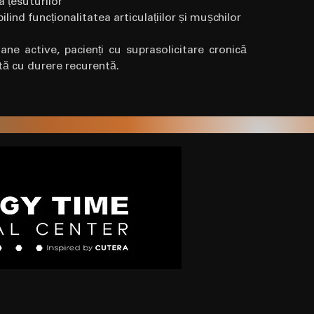
a țesuturilor
ilind funcționalitatea articulațiilor și mușchilor
ane active, pacienți cu suprasolicitare cronică
tă cu durere recurentă.