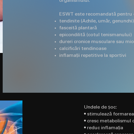
organismului.
ESWT este recomandată pentru o 
tendinite (Achile, umăr, genunchi)
fasceită plantară
epicondilită (cotul tenismanului)
dureri cronice musculare sau mio
calcificări tendinoase
inflamații repetitive la sportivi
Undele de șoc:
• stimulează formarea
• cresc metabolismul c
• reduc inflamația