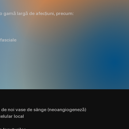
gamă largă de afecțiuni, precum:
fasciale
 de noi vase de sânge (neoangiogeneză)
elular local