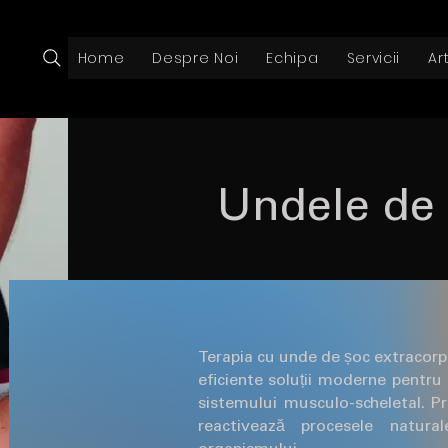
Home
Despre Noi
Echipa
Servicii
Ar
Undele de
Terapia cu unde de șoc extracorp
eficiente soluții moderne pentru 
sistemului musculo-scheletal. P
reactivează procesele natura