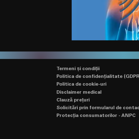
Termeni și condiții
Politica de confidențialitate (GDPR
Politica de cookie-uri
Disclaimer medical
Clauză prețuri
Solicitări prin formularul de conta
Protecția consumatorilor - ANPC