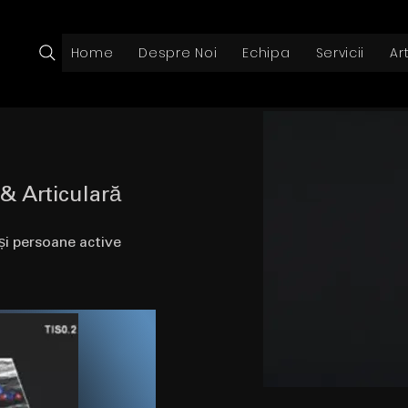
Home
Despre Noi
Echipa
Servicii
Ar
& Articulară
 și persoane active