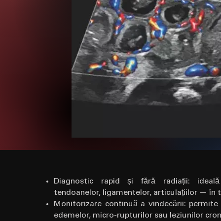
Diagnostic rapid și fără radiații: ideal
tendoanelor, ligamentelor, articulațiilor — în 
Monitorizare continuă a vindecării: permite u
edemelor, micro-rupturilor sau leziunilor cro