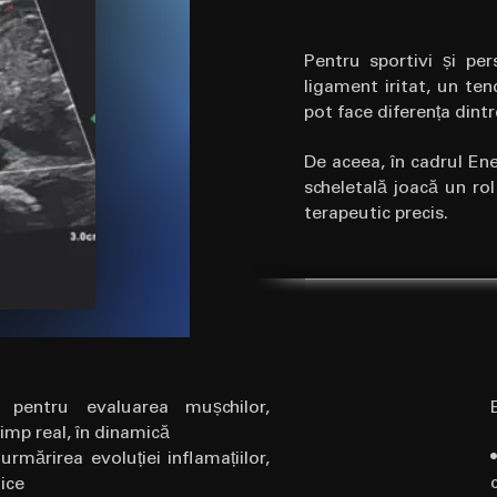
Pentru sportivi și per
ligament iritat, un ten
pot face diferența dint
De aceea, în cadrul En
scheletală joacă un rol
terapeutic precis.
ă pentru evaluarea mușchilor,
timp real, în dinamică
rmărirea evoluției inflamațiilor,
nice