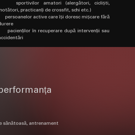
• sportivilor amatori (alergători, cicliști,
înotători, practicanți de crossfit, schi etc.)
• persoanelor active care își doresc mișcare fără
durere
• pacienților în recuperare după intervenții sau
accidentări
ă performanța
re sănătoasă, antrenament