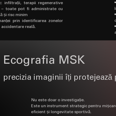
 infiltrații, terapii regenerative
 – toate pot fi administrate cu
ă și risc minim
anței prin identificarea zonelor
 accidentare reală.
Ecografia MSK
precizia imaginii îți protejeaz
Nu este doar o investigație.
Este un instrument strategic pentru mișca
eficient și longevitate sportivă.