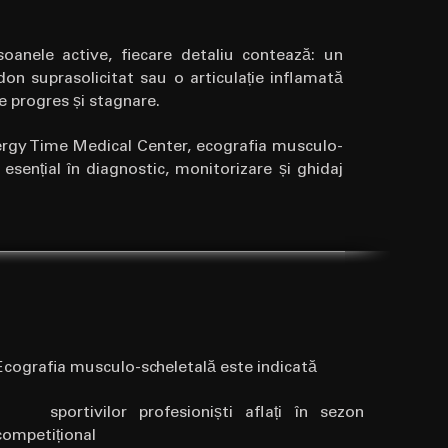
soanele active, fiecare detaliu contează: un
don suprasolicitat sau o articulație inflamată
re progres și stagnare.
ergy Time Medical Center, ecografia musculo-
 esențial în diagnostic, monitorizare și ghidaj
Ecografia musculo-scheletal
ă
este indicat
ă
• sportivilor profesioniști aflați în sezon
competițional