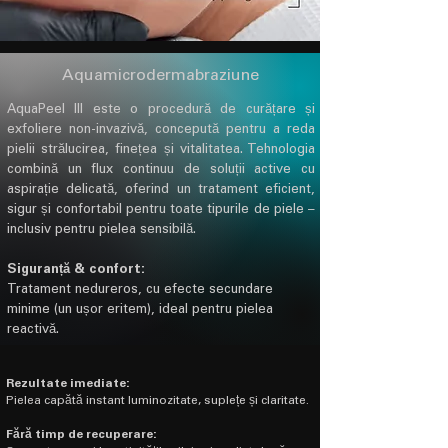
Aquamicrodermabraziune
AquaPeel III este o procedură de curățare și
exfoliere non-invazivă, concepută pentru a reda
pielii strălucirea, finețea și vitalitatea. Tehnologia
combină un flux continuu de soluții active cu
aspirație delicată, oferind un tratament eficient,
sigur și confortabil pentru toate tipurile de piele –
inclusiv pentru pielea sensibilă.
Siguranță & confort:
Tratament nedureros, cu efecte secundare
minime (un ușor eritem), ideal pentru pielea
reactivă.
Rezultate imediate:
Pielea capătă instant luminozitate, suplețe și claritate.
Fără timp de recuperare: